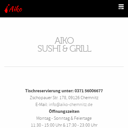
AIKO
SUSHI & GRILL
Tischreservierung unter: 0371 56006677
Zschopauer Str. 178, 09126 Chemnitz
E-Mail:
info@aiko-chemnitz.de
Öffnungszeiten
Montag - Sonntag & Feiertage
11:30 - 15:00 Uhr & 17:30 - 23:00 Uhr